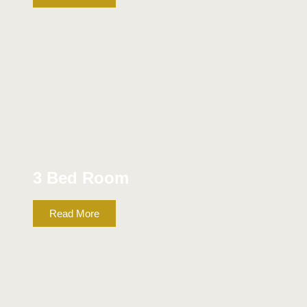
NORMAL
3 Bed Room
Read More
COOLER , AC