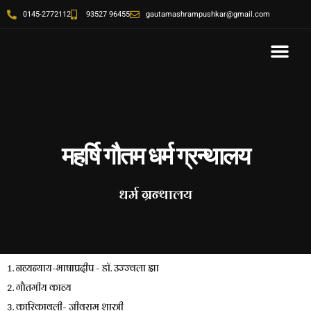
0145-2772112
93527 96455
gautamashrampushkar@gmail.com
महर्षि गौतम धर्म ग्रन्थालय
धर्म ग्रन्थालय
1. नव्यन्याय-भाषाप्रदीप - डॉ. उज्ज्वला झा
2. गौतमीय काव्य
3. कारिकावली- जीवराम शास्त्री