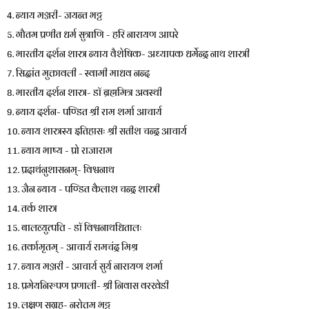
4. न्याय मञ्जरी- जयन्त भट्ट
5. गौतम प्रणीत धर्म सुत्राणि - हरि नारायण आपरे
6. भारतीय दर्शन शास्त्र न्याय वैशेषिक- अध्यापक धर्मेन्द्र नाथ शास्त्री
7. सिद्धांत मुक्तावली - स्वामी माधव नन्द
8. भारतीय दर्शन शास्त्र- डॉ ब्रह्ममित्र अवस्थी
9. न्याय दर्शन- पण्डित श्री राम शर्मा आचार्य
10. न्याय शास्त्रस्य इतिहासः श्री सतीश चन्द्र आचार्य
11. न्याय भाष्य - प्रो राजाराम
12. प्रदाथ॔नुशासनम्- विश्वनाथ
13. जैन न्याय - पण्डित कैलाश चन्द्र शास्त्री
14. तर्क शास्त्र
15. बालव्युत्पत्ति - डाॅ विश्वनाथधितालः
16. तर्कामृतम् - आचार्य रामचंद्र मिश्र
17. न्याय मञ्जरी - आचार्य सुर्य नारायण शर्मा
18. प्रमेयनिरुपण प्रणाली- श्री निवास वरखेडी
19. लक्षण सग्रह- नरोत्तम भट्ट