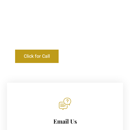
Need more help?
0145-2772112
Click for Call
Email Us