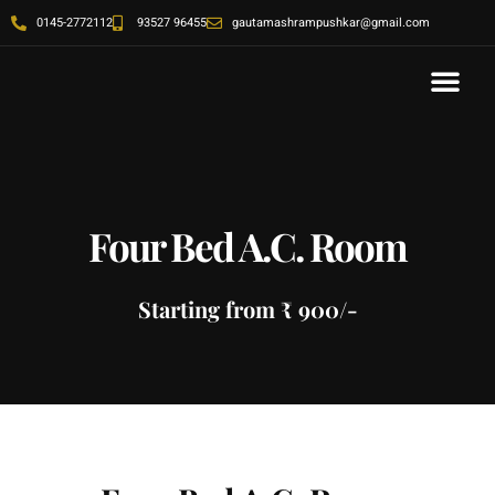
0145-2772112
93527 96455
gautamashrampushkar@gmail.com
Four Bed A.C. Room
Starting from ₹ 900/-