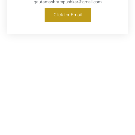
gautamashrampushkar@gmail.com
Click for Email